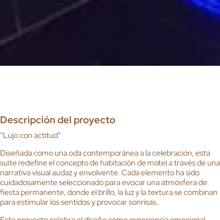
Descripción del proyecto
“Lujo con actitud”
Diseñada como una oda contemporánea a la celebración, esta
suite redefine el concepto de habitación de motel a través de una
narrativa visual audaz y envolvente. Cada elemento ha sido
cuidadosamente seleccionado para evocar una atmósfera de
fiesta permanente, donde el brillo, la luz y la textura se combinan
para estimular los sentidos y provocar sonrisas.
Este proyecto celebra el diseño como experiencia emocional,